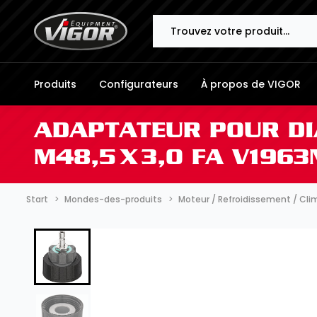
Search
Produits
Configurateurs
À propos de VIGOR
ADAPTATEUR POUR DIA
M48,5 X 3,0 FA V1963
Start
Mondes-des-produits
Moteur / Refroidissement / Cli