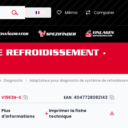
FR
Mémo
Comparer
 REFROIDISSEMENT ∙
 · Diagnostic
Adaptateur pour diagnostic de système de refroidisseme
V1963N-S
EAN:
4047728082143
Plus
Imprimer la fiche
d'informations
technique