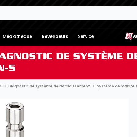
Médiathèque
Revendeurs
Service
GNOSTIC DE SYSTÈME DE
N-S
m
Diagnostic de système de refroidissement
Système de radiateur