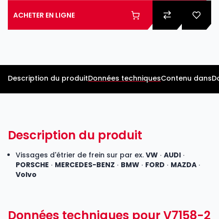
ACHETER EN LIGNE
Description du produit
Données techniques
Contenu dans
D
Description du produit
Vissages d'étrier de frein sur par ex.
VW
∙
AUDI
∙
PORSCHE
∙
MERCEDES-BENZ
∙
BMW
∙
FORD
∙
MAZDA
∙
Volvo
Données techniques pour V7158-2