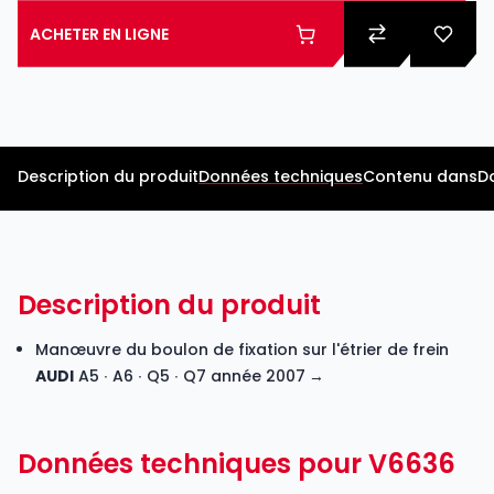
ACHETER EN LIGNE
Description du produit
Données techniques
Contenu dans
D
Description du produit
Manœuvre du boulon de fixation sur l'étrier de frein
AUDI
A5 ∙ A6 ∙ Q5 ∙ Q7 année 2007 →
Données techniques pour V6636