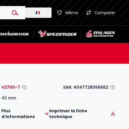
FR
Mémo
Comparer
V3760-7
EAN:
4047728066662
42 mm
Plus
Imprimer la fiche
d'informations
technique