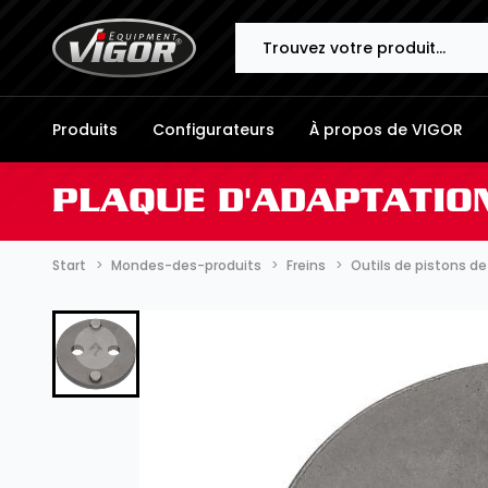
Search
Produits
Configurateurs
À propos de VIGOR
PLAQUE D'ADAPTATION
Start
Mondes-des-produits
Freins
Outils de pistons de 