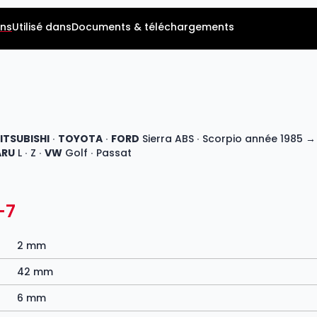
ns
Utilisé dans
Documents & téléchargements
ITSUBISHI
∙
TOYOTA
∙
FORD
Sierra ABS ∙ Scorpio année 1985 →
ARU
L ∙ Z ∙
VW
Golf ∙ Passat
-7
2 mm
42 mm
6 mm