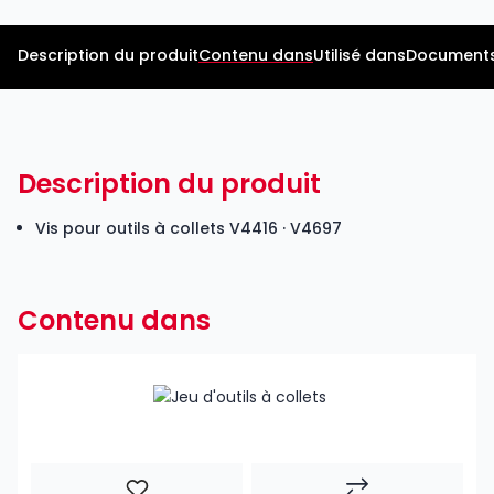
Description du produit
Contenu dans
Utilisé dans
Documents
Description du produit
Vis pour outils à collets
V4416
· V4697
Contenu dans