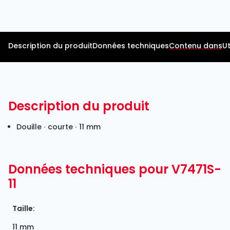
Description du produit
Données techniques
Contenu dans
Ut
Description du produit
Douille ∙ courte ∙ 11 mm
Données techniques pour V7471S-
11
Taille:
11 mm