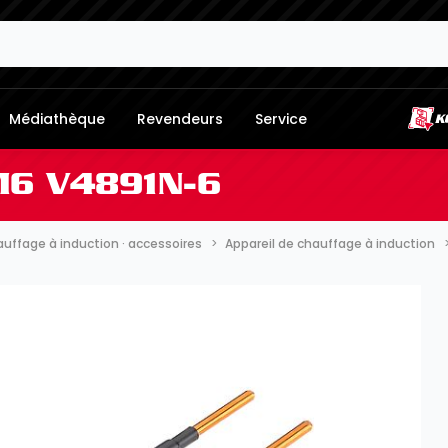
Médiathèque
Revendeurs
Service
 M6 V4891N-6
auffage à induction · accessoires
Appareil de chauffage à induction