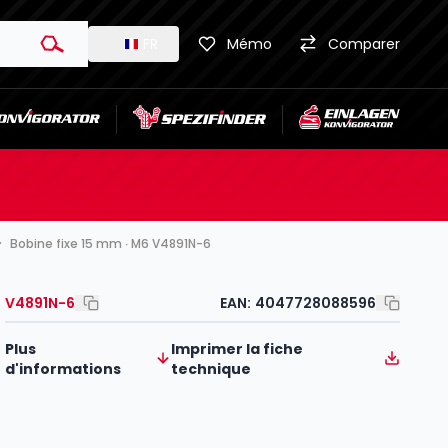
FR
Mémo
Comparer
Bobine fixe 15 mm ∙ M6 V4891N-6
V4891N-6
EAN:
4047728088596
Plus
Imprimer la fiche
d'informations
technique