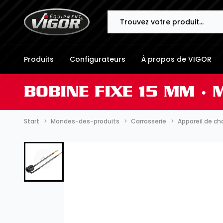
Search
Produits
Configurateurs
À propos de VIGOR
BOBINE FIXE 15 MM ∙
Start
Mondes-des-produits
Carrosserie
Appareil de ch