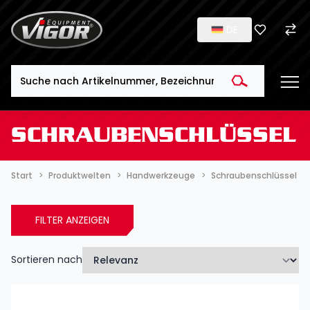
DE
Search
SCHRAUBENSCHLÜSSEL
Start
Produktwelten
Handwerkzeuge
Schraubenschlüssel
FILTER ANZEIGEN
Sortieren nach