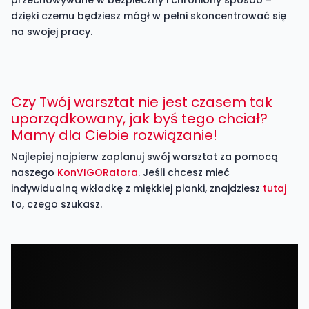
dzięki czemu będziesz mógł w pełni skoncentrować się
na swojej pracy.
Czy Twój warsztat nie jest czasem tak
uporządkowany, jak byś tego chciał?
Mamy dla Ciebie rozwiązanie!
Najlepiej najpierw zaplanuj swój warsztat za pomocą
naszego
KonVIGORatora
. Jeśli chcesz mieć
indywidualną wkładkę z miękkiej pianki, znajdziesz
tutaj
to, czego szukasz.