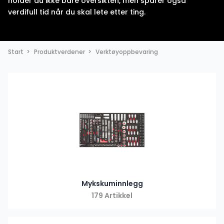
holder du ikke bare oversikten, men sparer også
verdifull tid når du skal lete etter ting.
Start
Produktverdener
Verktøyoppbevaring
Mykskuminnlegg
179 Artikkel