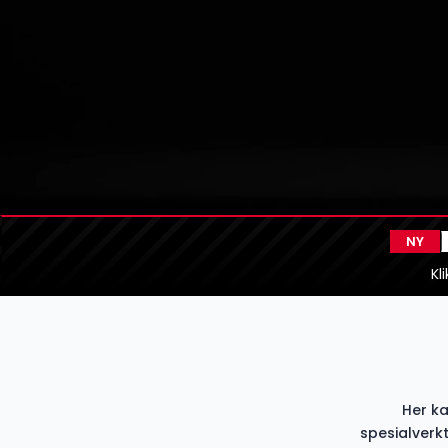
Kl
Her k
spesialverk