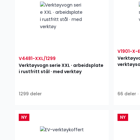
V1901-X-
Verktøyvo
V4481-XXL/1299
verktøys
Verktøyvogn serie XXL ∙ arbeidsplate
i rustfritt stål ∙ med verktøy
1299 deler
66 deler ∙
NY
NY