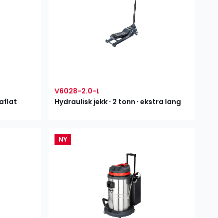
V6028-2.0-L
raflat
Hydraulisk jekk ∙ 2 tonn ∙ ekstra lang
NY