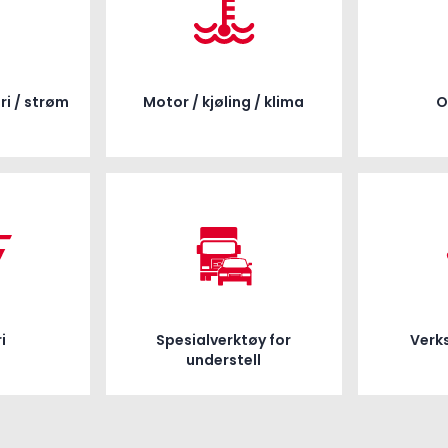
ri / strøm
Motor / kjøling / klima
O
i
Spesialverktøy for
Verk
understell