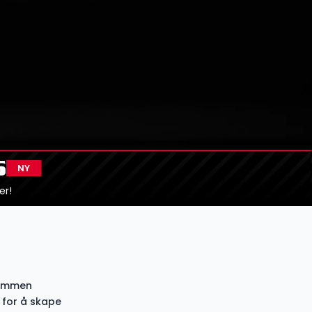
6
er!
sammen
 for å skape