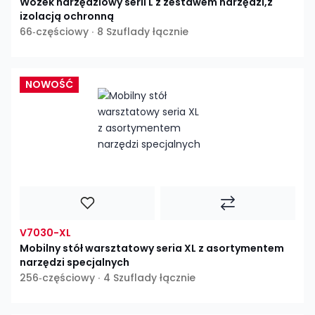
Wózek narzędziowy serii L z zestawem narzędzi,z
izolacją ochronną
66‑częściowy ∙ 8 Szuflady łącznie
NOWOŚĆ
V7030-XL
Mobilny stół warsztatowy seria XL z asortymentem
narzędzi specjalnych
256‑częściowy ∙ 4 Szuflady łącznie