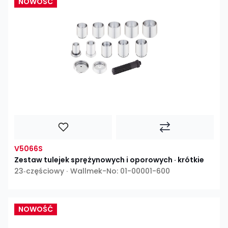
NOWOŚĆ
V5066S
Zestaw tulejek sprężynowych i oporowych · krótkie
23‑częściowy ∙ Wallmek-No: 01-00001-600
NOWOŚĆ