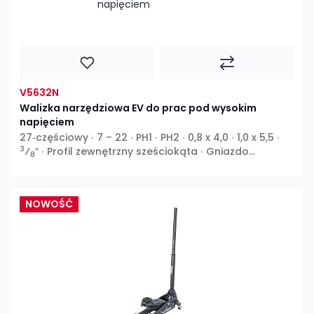
V5632N
Walizka narzędziowa EV do prac pod wysokim
napięciem
27‑częściowy ∙ 7 – 22 ∙ PH1 ∙ PH2 ∙ 0,8 x 4,0 ∙ 1,0 x 5,5 ∙
3
⁄
″ ∙ Profil zewnętrzny sześciokąta ∙ Gniazdo
8
sześciokątne ∙ Profil gniazdo krzyżowe PH ∙ Profil
szczelinowy
NOWOŚĆ