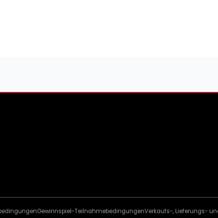
sbedingungen
Gewinnspiel-Teilnahmebedingungen
Verkaufs-, Lieferungs- 