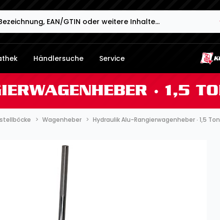
athek
Händlersuche
Service
ERWAGENHEBER ∙ 1,5 TO
stellböcke
Wagenheber
Hydraulik Alu-Rangierwagenheber ∙ 1,5 To