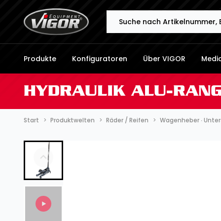
Search
Produkte
Konfiguratoren
Über VIGOR
Medi
HYDRAULIK ALU-RANGI
Start
Produktwelten
Räder / Reifen
Wagenheber ∙ Unter