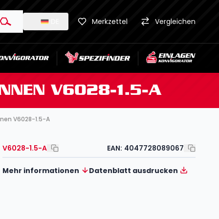
DE
Merkzettel
Vergleichen
NNEN V6028-1.5-A
nnen V6028-1.5-A
V6028-1.5-A
EAN:
4047728089067
Mehr informationen
Datenblatt ausdrucken