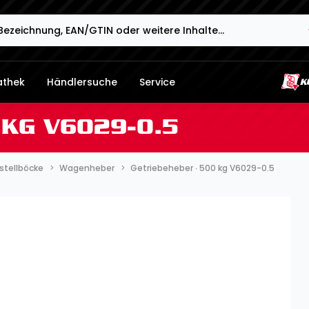
athek
Händlersuche
Service
 KG V6029-0.5
stellböcke
Wagenheber
Getriebeheber ∙ 500 kg V6029-0.5