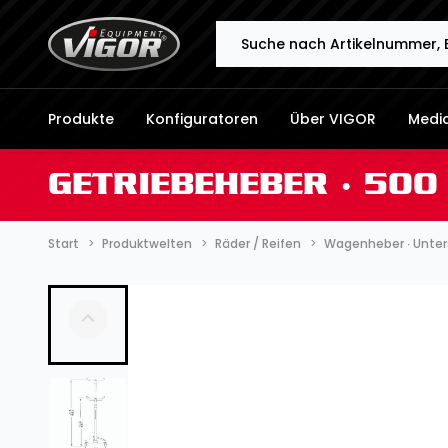
Search
Produkte
Konfiguratoren
Über VIGOR
Medi
GETRIEBEHEBER ∙ 500
Start
Produktwelten
Räder / Reifen
Wagenheber ∙ Unter