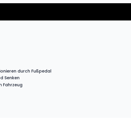
tionieren durch Fußpedal
und Senken
em Fahrzeug