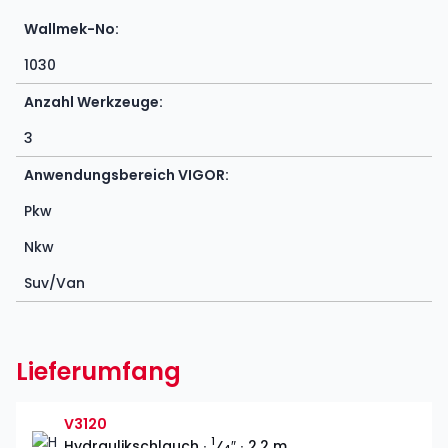
Wallmek-No:
1030
Anzahl Werkzeuge:
3
Anwendungsbereich VIGOR:
Pkw
Nkw
Suv/Van
Lieferumfang
V3120
1
Hydraulikschlauch ∙
⁄
″ ∙ 2,2 m