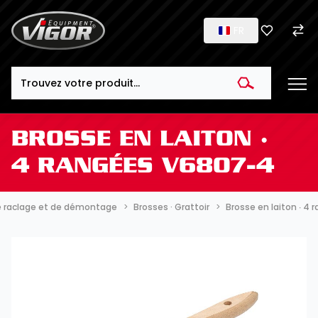
FR
Search
BROSSE EN LAITON ∙
4 RANGÉES V6807-4
de raclage et de démontage
Brosses · Grattoir
Brosse en laiton ∙ 4