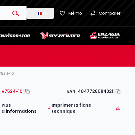
FR
Mémo
Comparer
V7524-10
V7524-10
EAN:
4047728084321
Plus
Imprimer la fiche
d'informations
technique