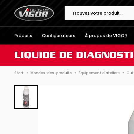
Search
Produits
Configurateurs
À propos de VIGOR
LIQUIDE DE DIAGNOST
Start
Mondes-des-produits
Équipement d’ateliers
Outi