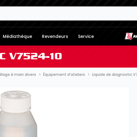
Médiathèque
Revendeurs
Service
IC V7524-10
llage à main divers
Équipement d’ateliers
Liquide de diagnostic 